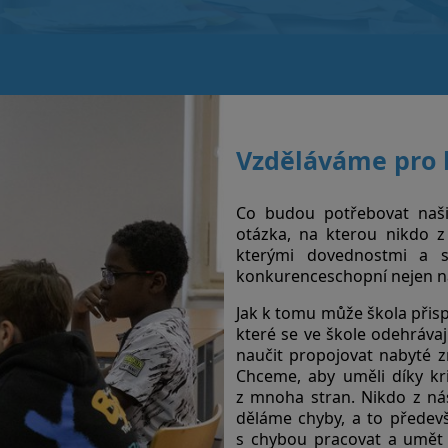
Vzděláváme pro 
Co budou potřebovat naši 
otázka, na kterou nikdo z
kterými dovednostmi a s
konkurenceschopní nejen na
Jak k tomu může škola přispě
které se ve škole odehrávaj
naučit propojovat nabyté zn
Chceme, aby uměli díky kri
z mnoha stran. Nikdo z nás 
děláme chyby, a to předevš
s chybou pracovat a umět 