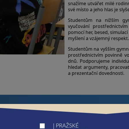
snažíme utvářet milé rodin
své místo a jeho hlas je slyše
Studentům na nižším gym
vyučování prostřednictví
pomocí her, besed, simulací 
myšlení a vzájemný respekt.
Studentům na vyšším gymnáz
prostřednictvím povinně vo
dnů. Podporujeme individual
hledat argumenty, pracovat
a prezentační dovednosti.
Pilíře vzdělávání na PHG