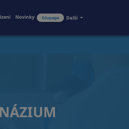
ízení
Novinky
Další
Edupage
MNÁZIUM