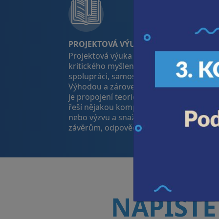
PROJEKTOVÁ VÝUKA
Projektová výuka podporuje rozvoj
kritického myšlení, řešení problémů,
spolupráci, samostatnost a zodpovědnos
Výhodou a zároveň cílem projektové výu
je propojení teorie s praxí. Skupina stud
řeší nějakou komplexní otázku, problém
nebo výzvu a snaží se dojít ke konkrétní
závěrům, odpovědím či doporučením.
NAPIŠTE