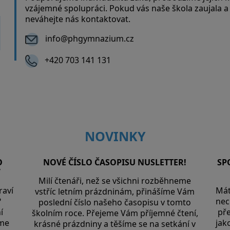
M
vzájemné spolupráci. Pokud vás naše škola zaujala a 
neváhejte nás kontaktovat.
info@phgymnazium.cz
+420 703 141 131
NOVINKY
O
NOVÉ ČÍSLO ČASOPISU NUSLETTER!
SP
7
Milí čtenáři, než se všichni rozběhneme
raví
Mát
vstříc letním prázdninám, přinášíme Vám
?
nec
poslední číslo našeho časopisu v tomto
í
pře
školním roce. Přejeme Vám příjemné čtení,
íme
jak
krásné prázdniny a těšíme se na setkání v