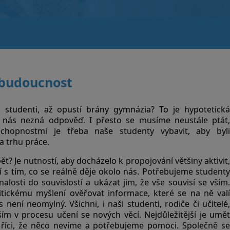
budoucnost
studenti, až opustí brány gymnázia? To je hypotetická
 nás nezná odpověď. I přesto se musíme neustále ptát,
chopnostmi je třeba naše studenty vybavit, aby byli
 trhu práce.
t? Je nutností, aby docházelo k propojování většiny aktivit,
í s tím, co se reálně děje okolo nás. Potřebujeme studenty
alosti do souvislostí a ukázat jim, že vše souvisí se vším.
tickému myšlení ověřovat informace, které se na ně valí
není neomylný. Všichni, i naši studenti, rodiče či učitelé,
ím v procesu učení se nových věcí. Nejdůležitější je umět
říci, že něco nevíme a potřebujeme pomoci. Společně se