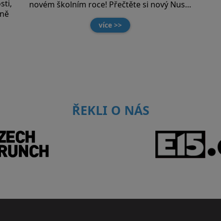
sti,
novém školním roce! Přečtěte si nový Nus…
lně
více >>
ŘEKLI O NÁS