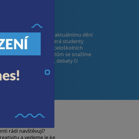
UÁLNÍ TÉMATA
ámci výuky se věnujeme aktuálnímu dění
a i ve světě. Témata, která studenty
ví, často prostupují do celoškolních
jektů. K aktuálním tématům se snažíme
m zajistit také exkurze, debaty či
kshopy s odborníky.
ti rádi navštěvují?
reativitu a vedeme je ke