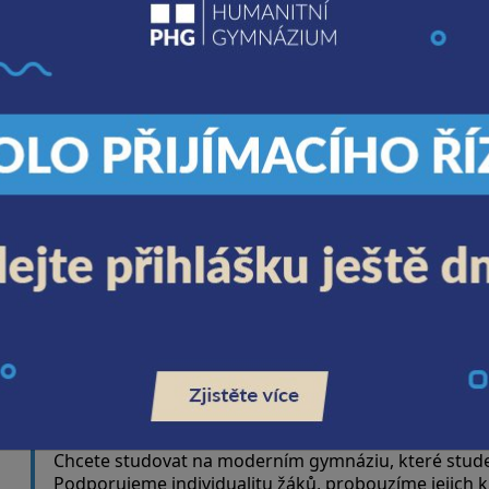
AKT
ROZVOJ OSOBNOSTI
V r
Při práci s našimi studenty klademe důraz
dom
na individuální přístup, vedeme je
oslo
t.
k sebepoznání a sebeuvědomění. Učíme je
pro
ky
samostatnosti a zodpovědnému přístupu.
žáků
entů
Pomáháme studentům rozpoznat a nadále
wor
se rozvíjet v oblastech, pro které mají
m
nadání.
Chcete studovat na moderním gymnáziu, které studen
Podporujeme individualitu žáků, probouzíme jejich k