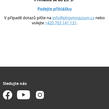
Podejte přihlášku
V případě dotazů pište na
info@phgymnazium.cz
nebo
volejte
+420 703 141 131
.
Sledujte nás