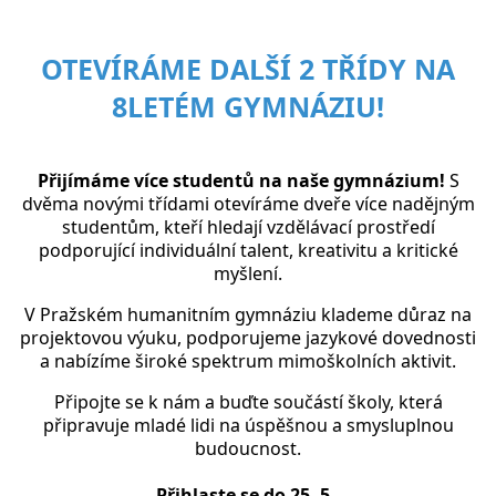
OTEVÍRÁME DALŠÍ 2 TŘÍDY NA
8LETÉM GYMNÁZIU!
Přijímáme více studentů na naše gymnázium!
S
dvěma novými třídami otevíráme dveře více nadějným
studentům, kteří hledají vzdělávací prostředí
podporující individuální talent, kreativitu a kritické
myšlení.
V Pražském humanitním gymnáziu klademe důraz na
projektovou výuku, podporujeme jazykové dovednosti
a nabízíme široké spektrum mimoškolních aktivit.
Připojte se k nám a buďte součástí školy, která
připravuje mladé lidi na úspěšnou a smysluplnou
budoucnost.
Přihlaste se do 25. 5.